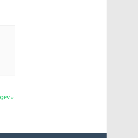
r QPV
»