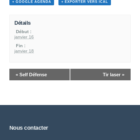
+ GOOGLE AGENDA
+ EXPORTER VERS ICAL
Détails
Début :
janvier 16
Fin :
janvier 18
«
Self Défense
Tir laser
»
Nous contacter