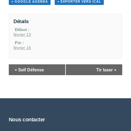
+ GOOGLE AGENDA
+ EXPORTER VERS ICAL
Détails
Début :
février 13
Fin :
février 15
«
Self Défense
Tir laser
»
Nous contacter