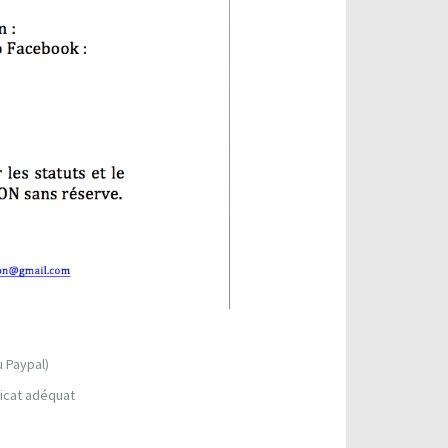
u Paypal)
ficat adéquat