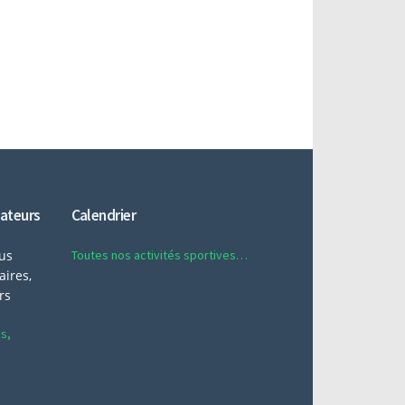
nateurs
Calendrier
ous
Toutes nos activités sportives…
ires,
rs
es,