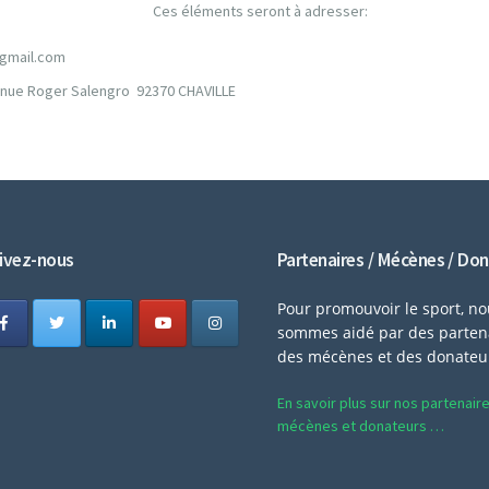
Ces éléments seront à adresser:
@gmail.com
venue Roger Salengro 92370 CHAVILLE
ivez-nous
Partenaires / Mécènes / Do
Pour promouvoir le sport, n
sommes aidé par des partena
des mécènes et des donateu
En savoir plus sur nos partenair
mécènes et donateurs …