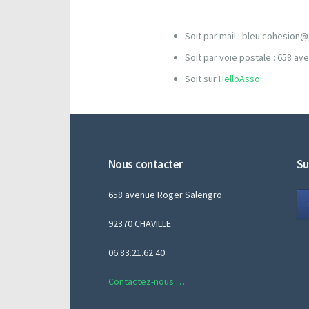
Soit par mail : bleu.cohesion
Soit par voie postale : 658 a
Soit sur
HelloAsso
Nous contacter
Su
658 avenue Roger Salengro
92370 CHAVILLE
06.83.21.62.40
Contactez-nous …