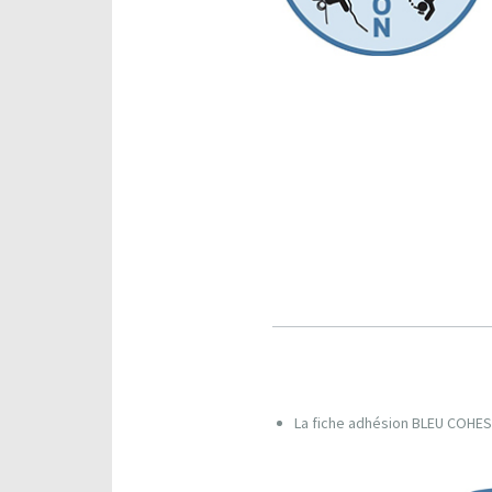
s
i
o
n
La fiche adhésion BLEU COHE