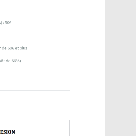
) : 50€
r de 60€ et plus
mpôt de 66%)