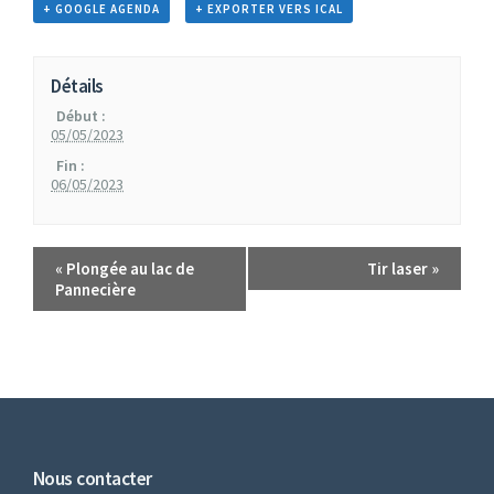
+ GOOGLE AGENDA
+ EXPORTER VERS ICAL
Détails
Début :
05/05/2023
Fin :
06/05/2023
«
Plongée au lac de
Tir laser
»
Pannecière
Nous contacter