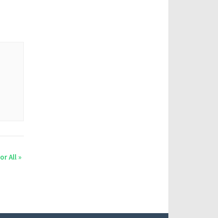
or All
»