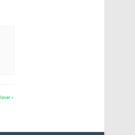
 laser
»