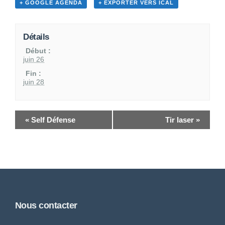
+ GOOGLE AGENDA
+ EXPORTER VERS ICAL
Détails
Début :
juin 26
Fin :
juin 28
«
Self Défense
Tir laser
»
Nous contacter