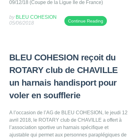
09/12/18 (Coupe de la Ligue Ile de France)
by
BLEU COHESION
Continue Reading
05/06/2018
T
h
i
s
BLEU COHESION reçoit du
e
n
ROTARY club de CHAVILLE
t
r
un harnais handisport pour
y
voler en soufflerie
w
a
s
A l’occasion de l’AG de BLEU COHESION, le jeudi 12
p
avril 2018, le ROTARY club de CHAVILLE a offert à
u
l’association sportive un harnais spécifique et
b
ajustable qui permet aux personnes paraplégiques de