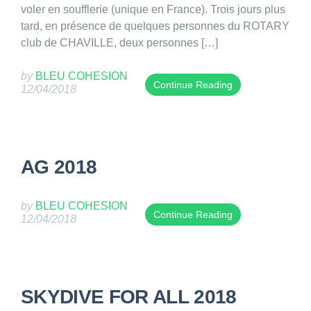
l
voler en soufflerie (unique en France). Trois jours plus
i
tard, en présence de quelques personnes du ROTARY
s
club de CHAVILLE, deux personnes […]
h
e
by
BLEU COHESION
d
Continue Reading
12/04/2018
T
o
h
n
i
0
s
5
AG 2018
e
/
n
0
t
6
by
BLEU COHESION
Continue Reading
r
/
12/04/2018
T
y
2
h
w
0
i
a
1
s
s
8
SKYDIVE FOR ALL 2018
e
p
a