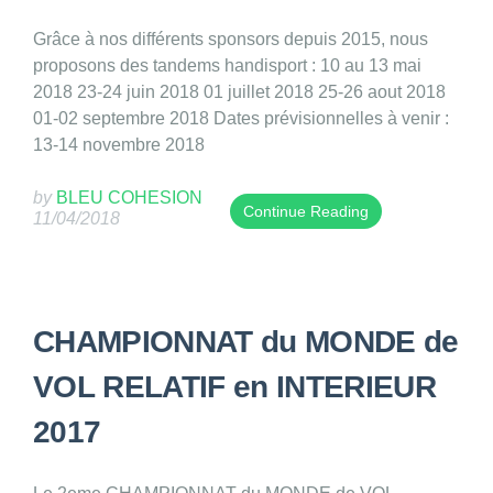
n
u
n
t
b
d
Grâce à nos différents sponsors depuis 2015, nous
r
l
w
proposons des tandems handisport : 10 au 13 mai
y
i
a
2018 23-24 juin 2018 01 juillet 2018 25-26 aout 2018
w
s
s
01-02 septembre 2018 Dates prévisionnelles à venir :
a
h
u
13-14 novembre 2018
s
e
p
p
d
d
by
BLEU COHESION
Continue Reading
u
11/04/2018
o
a
T
b
n
t
h
l
1
e
i
i
2
d
s
s
/
o
CHAMPIONNAT du MONDE de
e
h
0
n
n
e
4
VOL RELATIF en INTERIEUR
2
t
d
/
7
r
2017
o
2
/
y
n
0
0
w
1
1
2