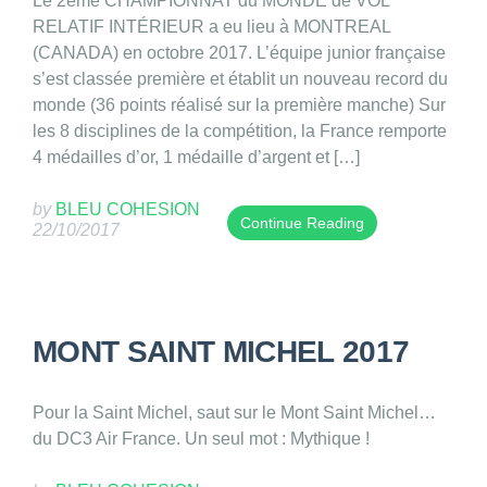
Le 2eme CHAMPIONNAT du MONDE de VOL
a
2
8
/
RELATIF INTÉRIEUR a eu lieu à MONTREAL
s
/
a
2
(CANADA) en octobre 2017. L’équipe junior française
p
0
n
0
s’est classée première et établit un nouveau record du
u
4
d
1
monde (36 points réalisé sur la première manche) Sur
b
/
w
9
les 8 disciplines de la compétition, la France remporte
l
2
a
/
4 médailles d’or, 1 médaille d’argent et […]
i
0
s
B
s
1
u
L
by
BLEU COHESION
h
8
Continue Reading
p
E
22/10/2017
e
a
T
d
U
d
n
h
a
C
o
d
i
t
O
n
w
s
e
H
MONT SAINT MICHEL 2017
1
a
e
d
E
1
s
n
o
S
/
u
t
n
I
Pour la Saint Michel, saut sur le Mont Saint Michel…
0
p
r
1
O
du DC3 Air France. Un seul mot : Mythique !
4
d
y
9
N
/
a
w
/